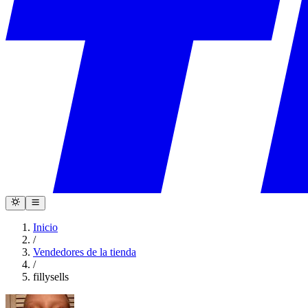
Inicio
/
Vendedores de la tienda
/
fillysells