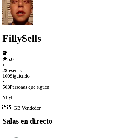
FillySells
5.0
•
28
reseñas
100
Siguiendo
•
503
Personas que siguen
Yhyh
🇬🇧 GB Vendedor
Salas en directo