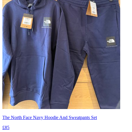
The North Face Navy Hoodie And Sweatpants Set
£85