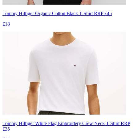
Tommy Hilfiger Organic Cotton Black T-Shirt RRP £45
£18
Tommy Hilfiger White Flag Embroidery Crew Neck T-Shirt RRP
£35