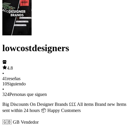
lowcostdesigners
4.8
•
41
reseñas
10
Siguiendo
•
324
Personas que siguen
Big Discounts On Designer Brands £££ All items Brand new Items
sent within 24 hours 📦 Happy Customers
🇬🇧 GB Vendedor