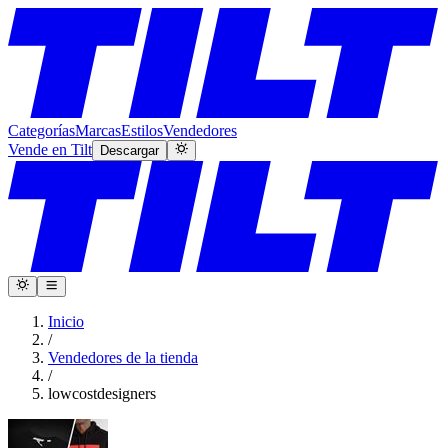
Categorías
Marcas
Estilos
Vendedores
Vende en Tilt
Descargar
Inicio
/
Vendedores de la tienda
/
lowcostdesigners