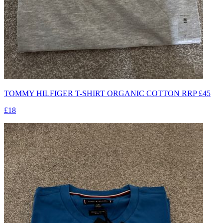
TOMMY HILFIGER T-SHIRT ORGANIC COTTON RRP £45
£18