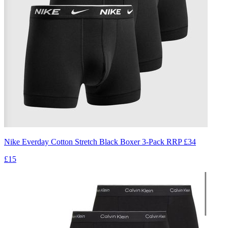
Nike Everday Cotton Stretch Black Boxer 3-Pack RRP £34
£15