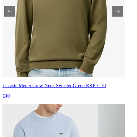
Lacoste Men'S Crew Neck Sweater Green RRP £110
£40