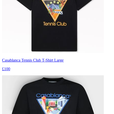
Casablanca Tennis Club T-Shirt Large
£100