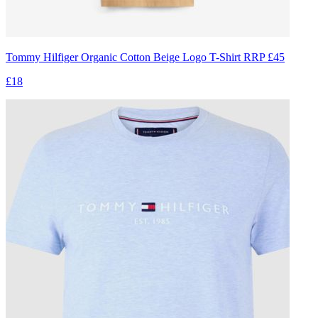
Tommy Hilfiger Organic Cotton Beige Logo T-Shirt RRP £45
£18