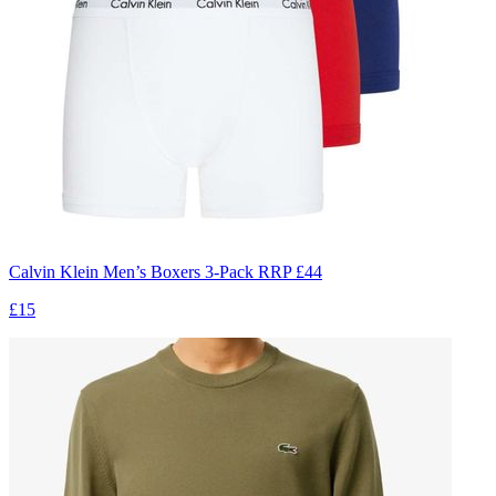
Calvin Klein Men’s Boxers 3-Pack RRP £44
£15