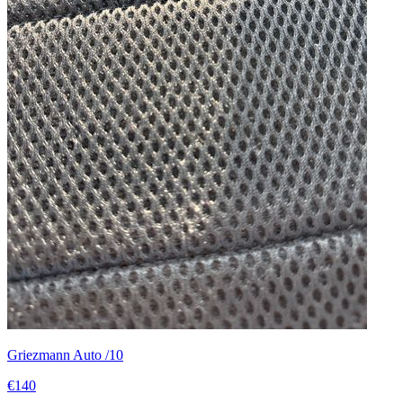
Griezmann Auto /10
€140