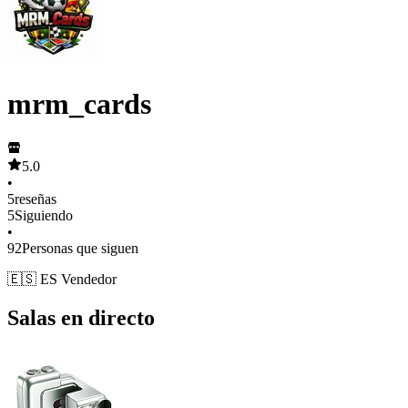
mrm_cards
5.0
•
5
reseñas
5
Siguiendo
•
92
Personas que siguen
🇪🇸 ES Vendedor
Salas en directo