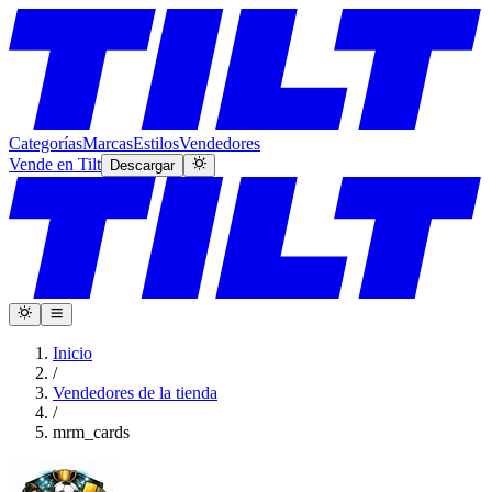
Categorías
Marcas
Estilos
Vendedores
Vende en Tilt
Descargar
Inicio
/
Vendedores de la tienda
/
mrm_cards