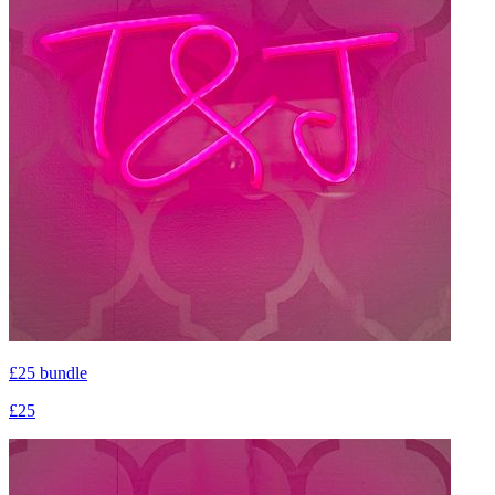
£25 bundle
£25