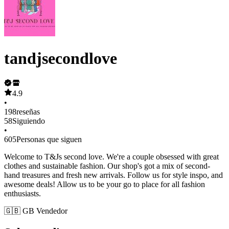
tandjsecondlove
4.9
•
198
reseñas
58
Siguiendo
•
605
Personas que siguen
Welcome to T&Js second love. We're a couple obsessed with great
clothes and sustainable fashion. Our shop's got a mix of second-
hand treasures and fresh new arrivals. Follow us for style inspo, and
awesome deals! Allow us to be your go to place for all fashion
enthusiasts.
🇬🇧 GB Vendedor