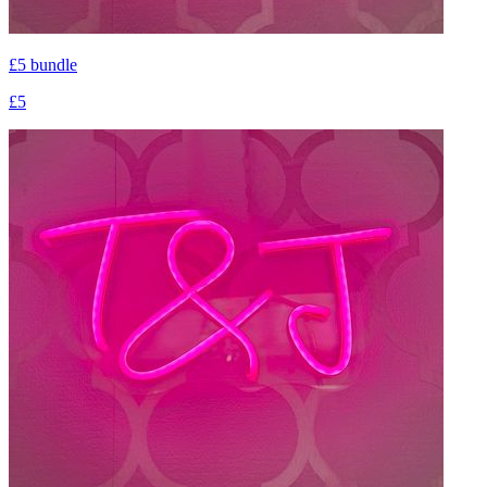
£5 bundle
£5