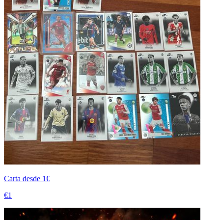
Carta desde 1€
€1