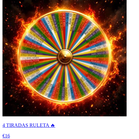
4 TIRADAS RULETA 🔥
€16