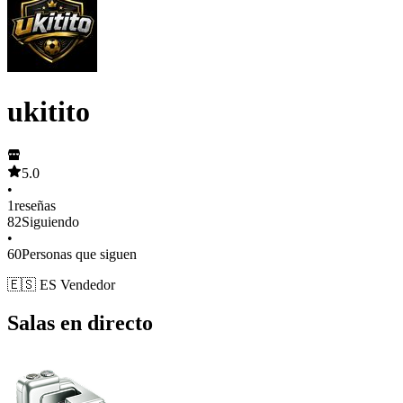
ukitito
5.0
•
1
reseñas
82
Siguiendo
•
60
Personas que siguen
🇪🇸 ES Vendedor
Salas en directo