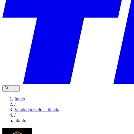
Inicio
/
Vendedores de la tienda
/
ukitito