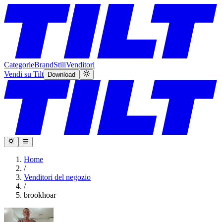
Categorie
Brand
Stili
Venditori
Vendi su Tilt
Download
Home
/
Venditori del negozio
/
brookhoar