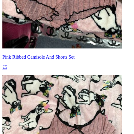
Pink Ribbed Camisole And Shorts Set
£5