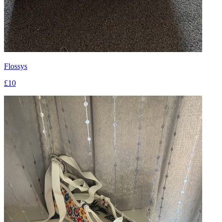
Flossys
£10