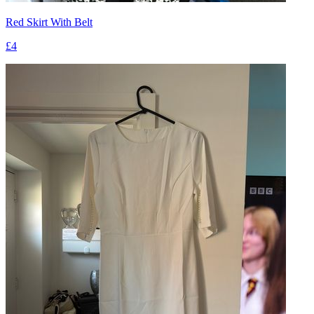
Red Skirt With Belt
£4