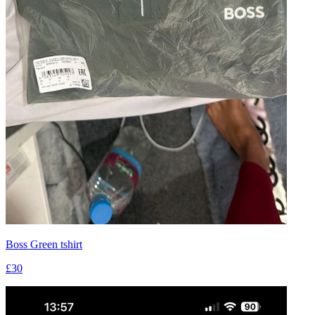
Boss Green tshirt
£30