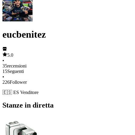
eucbenitez
5.0
•
35
recensioni
15
Seguenti
•
226
Follower
🇪🇸 ES Venditore
Stanze in diretta