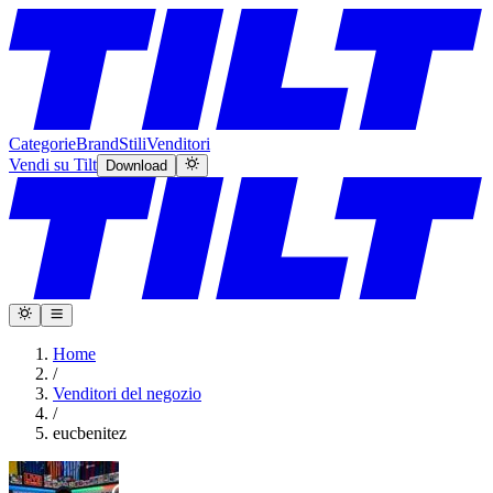
Categorie
Brand
Stili
Venditori
Vendi su Tilt
Download
Home
/
Venditori del negozio
/
eucbenitez