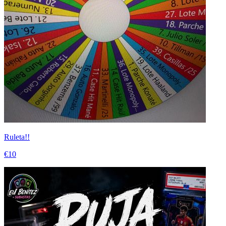
Ruleta!!
€10