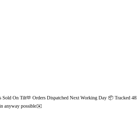
Tilt🫶 Orders Dispatched Next Working Day 📦 Tracked 48Hour 
t in anyway possible✉️