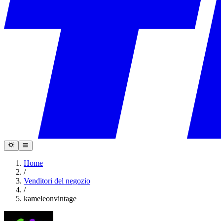
Home
/
Venditori del negozio
/
kameleonvintage