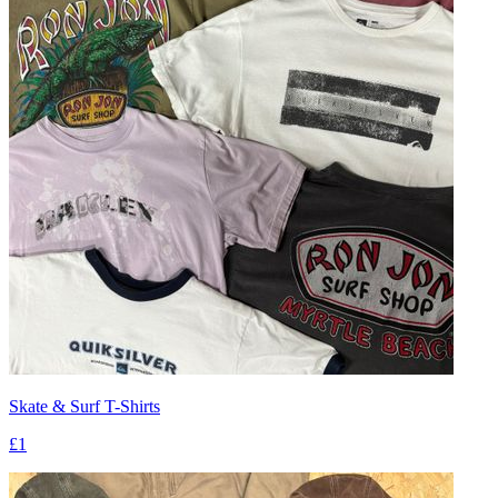
Skate & Surf T-Shirts
£1