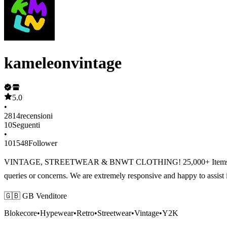
kameleonvintage
5.0
•
2814
recensioni
10
Seguenti
•
101548
Follower
VINTAGE, STREETWEAR & BNWT CLOTHING! 25,000+ Items Sold On 
queries or concerns. We are extremely responsive and happy to assis
🇬🇧 GB Venditore
Blokecore
•
Hypewear
•
Retro
•
Streetwear
•
Vintage
•
Y2K