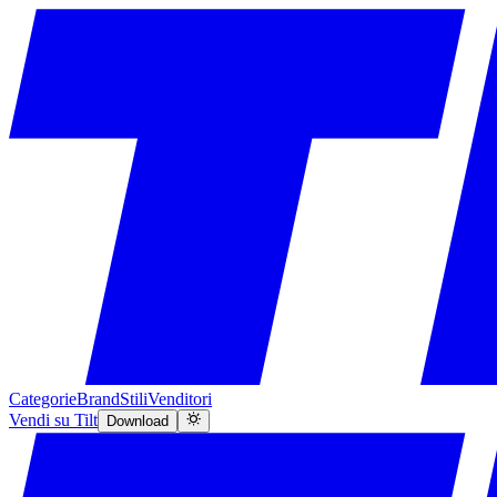
Categorie
Brand
Stili
Venditori
Vendi su Tilt
Download