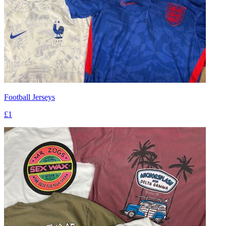
Football Jerseys
£1