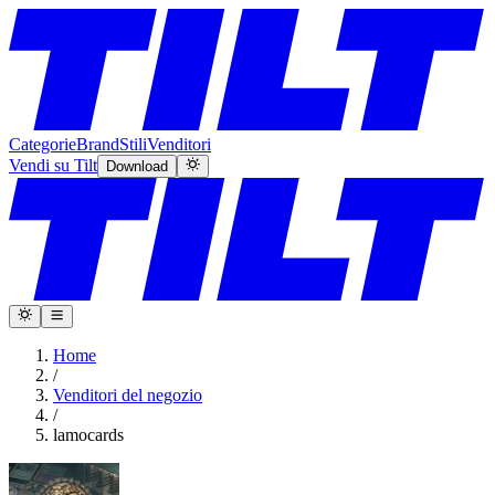
Categorie
Brand
Stili
Venditori
Vendi su Tilt
Download
Home
/
Venditori del negozio
/
lamocards