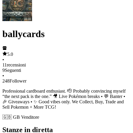
ballycards
5.0
•
11
recensioni
9
Seguenti
•
248
Follower
Professional cardboard enthusiast. 🫡 Probably convincing myself
“the next pack is the one.” 🎥 Live Pokémon breaks • 💬 Banter •
🎉 Giveaways • ✨ Good vibes only. We Collect, Buy, Trade and
Sell Pokemon + More TCG!
🇬🇧 GB Venditore
Stanze in diretta