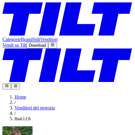
Categorie
Brand
Stili
Venditori
Vendi su Tilt
Download
Home
/
Venditori del negozio
/
lisat.l.f.h