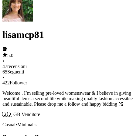
lisamcp81
5.0
•
47
recensioni
65
Seguenti
•
422
Follower
Welcome , I’m selling pre-loved womenswear & I believe in giving
beautiful items a second life while making quality fashion accessible
and sustainable. Please drop me a follow and happy bidding 🥰
🇬🇧 GB Venditore
Casual
•
Minimalist