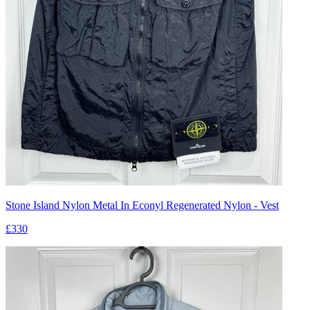
Stone Island Nylon Metal In Econyl Regenerated Nylon - Vest
£330