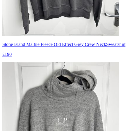
Stone Island Malfile Fleece Old Effect Grey Crew NeckSweatshirt
£190