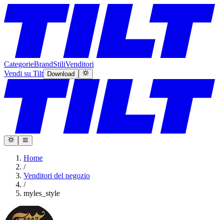
Categorie
Brand
Stili
Venditori
Vendi su Tilt
Download
Home
/
Venditori del negozio
/
myles_style