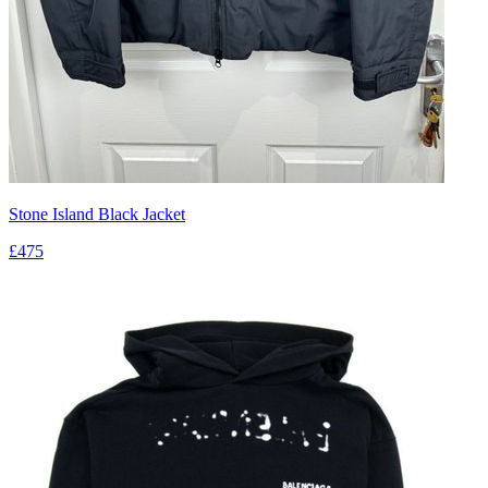
Stone Island Black Jacket
£475