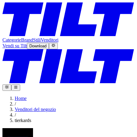
Categorie
Brand
Stili
Venditori
Vendi su Tilt
Download
Home
/
Venditori del negozio
/
tierkards