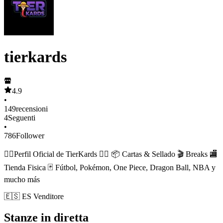
tierkards
4.9
•
149
recensioni
4
Seguenti
•
786
Follower
👉🏾Perfil Oficial de TierKards 👈🏾 📦 Cartas & Sellado 🎬 Breaks 🏬
Tienda Fisica 🃏 Fútbol, Pokémon, One Piece, Dragon Ball, NBA y
mucho más
🇪🇸 ES Venditore
Stanze in diretta