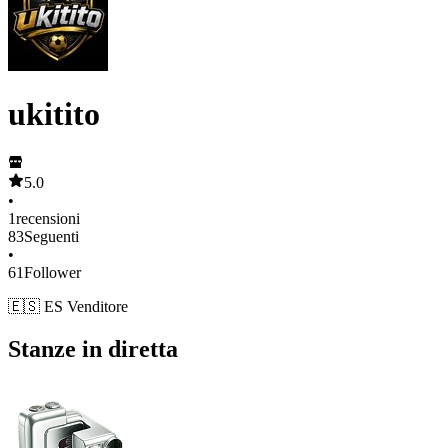
ukitito
5.0
•
1
recensioni
83
Seguenti
•
61
Follower
🇪🇸 ES Venditore
Stanze in diretta