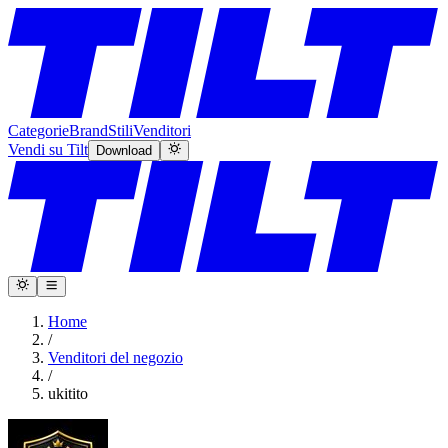
Categorie
Brand
Stili
Venditori
Vendi su Tilt
Download
Home
/
Venditori del negozio
/
ukitito