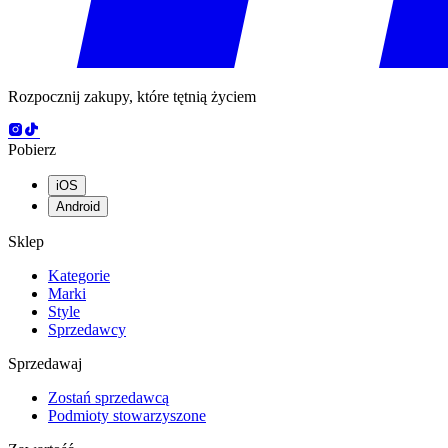
Rozpocznij zakupy, które tętnią życiem
Pobierz
iOS
Android
Sklep
Kategorie
Marki
Style
Sprzedawcy
Sprzedawaj
Zostań sprzedawcą
Podmioty stowarzyszone