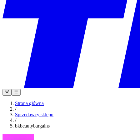
Strona główna
/
Sprzedawcy sklepu
/
bkbeautybargains