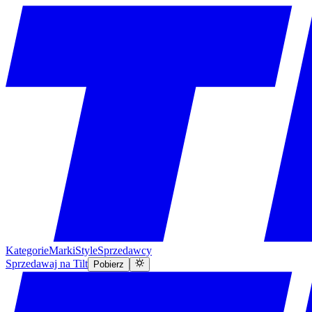
Kategorie
Marki
Style
Sprzedawcy
Sprzedawaj na Tilt
Pobierz