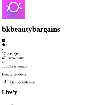
bkbeautybargains
4.5
•
17
recenzje
4
Obserwowani
•
133
Obserwujący
Beauty products
🇬🇧 GB Sprzedawca
Live'y