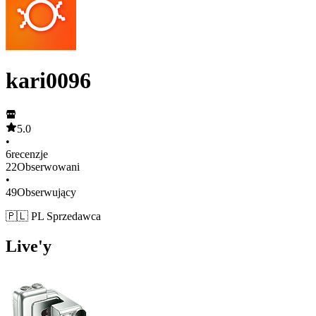
kari0096
5.0
•
6
recenzje
22
Obserwowani
•
49
Obserwujący
🇵🇱 PL Sprzedawca
Live'y