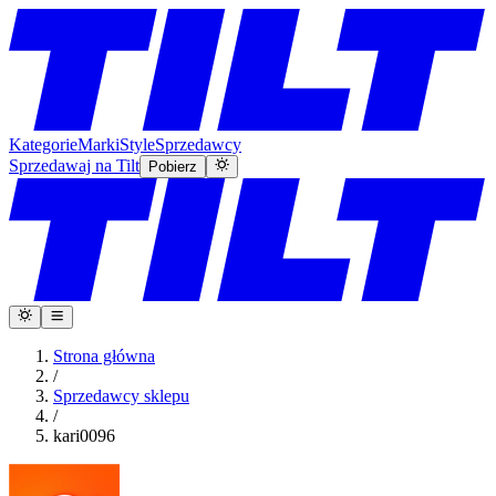
Kategorie
Marki
Style
Sprzedawcy
Sprzedawaj na Tilt
Pobierz
Strona główna
/
Sprzedawcy sklepu
/
kari0096