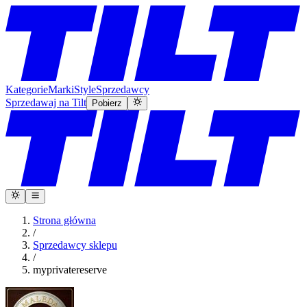
Kategorie
Marki
Style
Sprzedawcy
Sprzedawaj na Tilt
Pobierz
Strona główna
/
Sprzedawcy sklepu
/
myprivatereserve