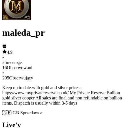
maleda_pr
4.9
•
25
recenzje
16
Obserwowani
•
295
Obserwujący
Keep up to date with gold and silver prices :
https://www.myprivatereserve.co.uk/ My Private Reserve Bullion
gold silver copper All sales are final and non refundable on bullion
items, Dispatch is usually within 3-5 days
🇬🇧 GB Sprzedawca
Live'y