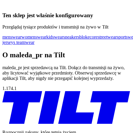
Ten sklep jest właśnie konfigurowany
Przeglądaj tysiące produktów i transmisji na żywo w Tilt
menswear
womenswear
kidswear
sneakers
blokecore
streetwear
sportswe
jerseys teamwear
O maleda_pr na Tilt
maleda_pr jest sprzedawcą na Tilt. Dołącz do transmisji na żywo,
aby licytować wyjątkowe przedmioty. Obserwuj sprzedawcę w
aplikacji Tilt, aby nigdy nie przegapić kolejnej wyprzedaży.
1.174.1
Rozpocznij zakupy, które tętnią życiem