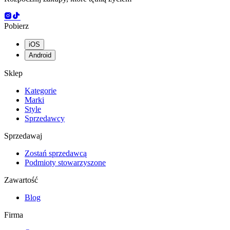
Pobierz
iOS
Android
Sklep
Kategorie
Marki
Style
Sprzedawcy
Sprzedawaj
Zostań sprzedawcą
Podmioty stowarzyszone
Zawartość
Blog
Firma