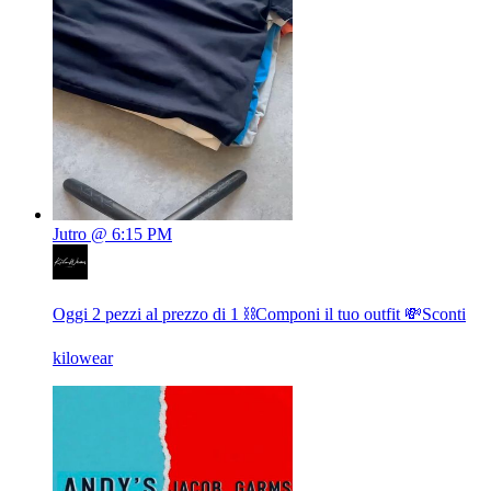
Jutro @ 6:15 PM
Oggi 2 pezzi al prezzo di 1 ⛓️Componi il tuo outfit 💸Sconti
kilowear