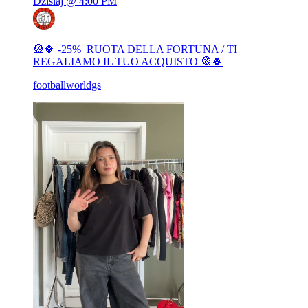
Dzisiaj @ 4:00 PM
🎡​🍀 -25% ​ RUOTA DELLA FORTUNA / TI
REGALIAMO IL TUO ACQUISTO 🎡​🍀​
footballworldgs