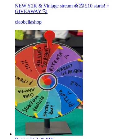
NEW Y2K & Vintage stream 🪷💌 £10 starts! +
GIVEAWAY 🐆
ciaobellashop