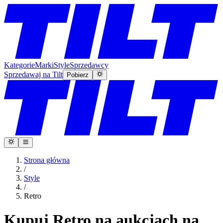
Kategorie
Marki
Style
Sprzedawcy
Sprzedawaj na Tilt
Pobierz
Strona główna
/
Style
/
Retro
Kupuj Retro na aukcjach na