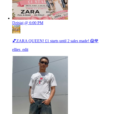
Dzisiaj @ 6:00 PM
💕ZARA QUEEN! £1 starts until 2 sales made! 😱💙
ellies_edit