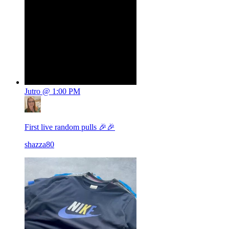
Jutro @ 1:00 PM
First live random pulls 🎉🎉
shazza80