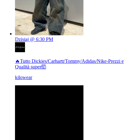
Dzisiaj @ 6:30 PM
🔥Tutto Dickies/Carhartt/Tommy/Adidas/Nike-Prezzi e
Qualità super🤯
kilowear