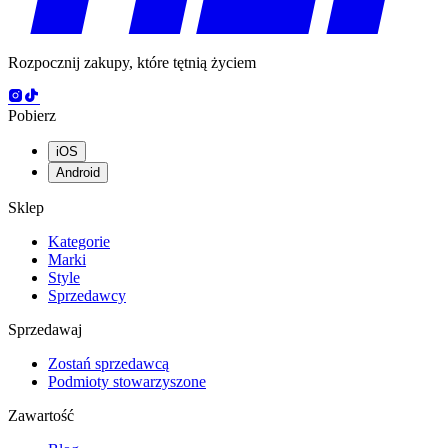
Rozpocznij zakupy, które tętnią życiem
Pobierz
iOS
Android
Sklep
Kategorie
Marki
Style
Sprzedawcy
Sprzedawaj
Zostań sprzedawcą
Podmioty stowarzyszone
Zawartość