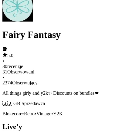
Fairy Fantasy
5.0
•
80
recenzje
31
Obserwowani
•
2374
Obserwujący
All things girly and y2k✨ Discounts on bundles💋
🇬🇧 GB Sprzedawca
Blokecore
•
Retro
•
Vintage
•
Y2K
Live'y