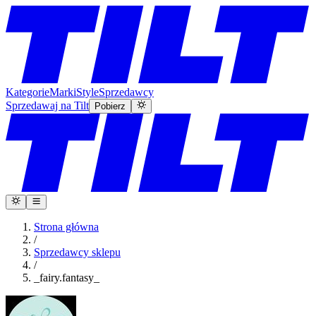
Kategorie
Marki
Style
Sprzedawcy
Sprzedawaj na Tilt
Pobierz
Strona główna
/
Sprzedawcy sklepu
/
_fairy.fantasy_