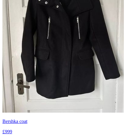
Bershka coat
£999