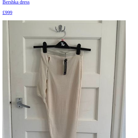
Bershka dress
£999