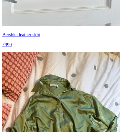
Bershka leather skirt
£999