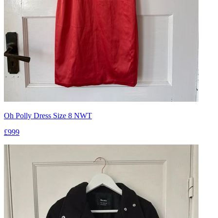
Oh Polly Dress Size 8 NWT
£999