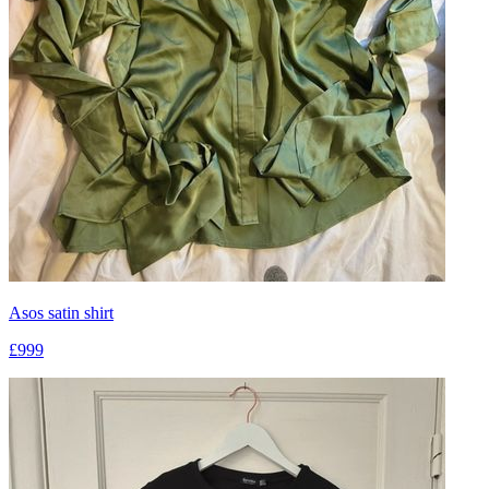
Asos satin shirt
£999