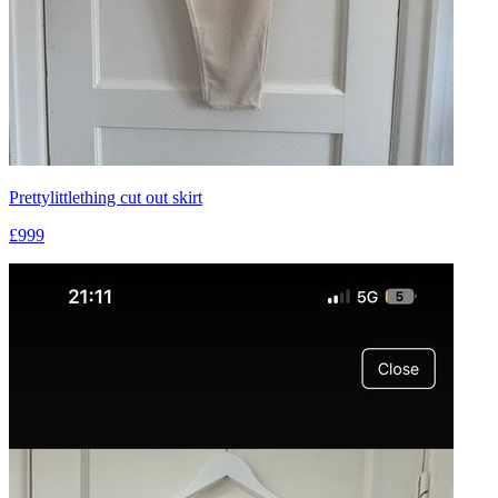
Prettylittlething cut out skirt
£999