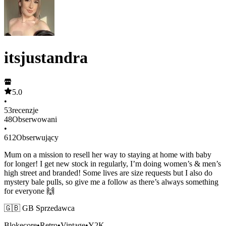
itsjustandra
5.0
•
53
recenzje
48
Obserwowani
•
612
Obserwujący
Mum on a mission to resell her way to staying at home with baby
for longer! I get new stock in regularly, I’m doing women’s & men’s
high street and branded! Some lives are size requests but I also do
mystery bale pulls, so give me a follow as there’s always something
for everyone 🙌
🇬🇧 GB Sprzedawca
Blokecore
•
Retro
•
Vintage
•
Y2K