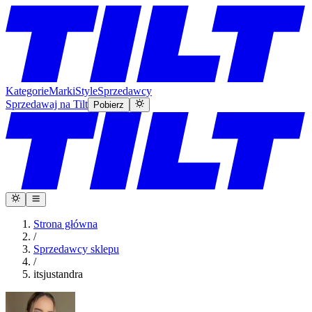
Kategorie
Marki
Style
Sprzedawcy
Sprzedawaj na Tilt
Pobierz
Strona główna
/
Sprzedawcy sklepu
/
itsjustandra